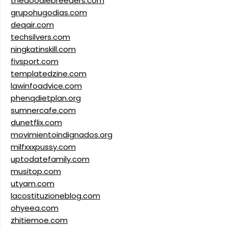
thedoodlebreeders.com
grupohugodias.com
deqair.com
techsilvers.com
ningkatinskill.com
fivsport.com
templatedzine.com
lawinfoadvice.com
phenqdietplan.org
sumnercafe.com
dunetflix.com
movimientoindignados.org
milfxxxpussy.com
uptodatefamily.com
musitop.com
utyam.com
lacostituzioneblog.com
ohyeea.com
zhitiemoe.com