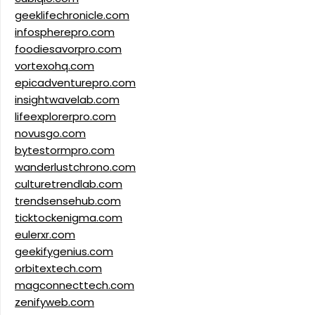
geeklifechronicle.com
infospherepro.com
foodiesavorpro.com
vortexohq.com
epicadventurepro.com
insightwavelab.com
lifeexplorerpro.com
novusgo.com
bytestormpro.com
wanderlustchrono.com
culturetrendlab.com
trendsensehub.com
ticktockenigma.com
eulerxr.com
geekifygenius.com
orbitextech.com
magconnecttech.com
zenifyweb.com