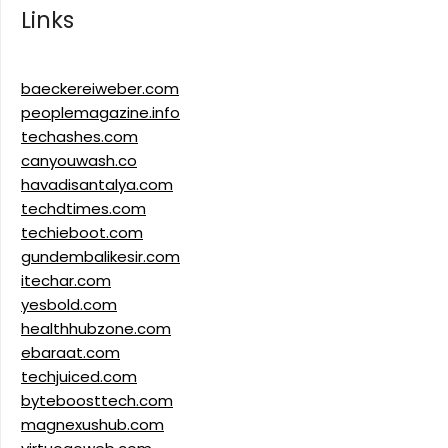
Links
baeckereiweber.com
peoplemagazine.info
techashes.com
canyouwash.co
havadisantalya.com
techdtimes.com
techieboot.com
gundembalikesir.com
itechar.com
yesbold.com
healthhubzone.com
ebaraat.com
techjuiced.com
byteboosttech.com
magnexushub.com