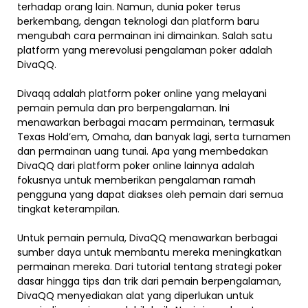
terhadap orang lain. Namun, dunia poker terus
berkembang, dengan teknologi dan platform baru
mengubah cara permainan ini dimainkan. Salah satu
platform yang merevolusi pengalaman poker adalah
DivaQQ.
Divaqq adalah platform poker online yang melayani
pemain pemula dan pro berpengalaman. Ini
menawarkan berbagai macam permainan, termasuk
Texas Hold’em, Omaha, dan banyak lagi, serta turnamen
dan permainan uang tunai. Apa yang membedakan
DivaQQ dari platform poker online lainnya adalah
fokusnya untuk memberikan pengalaman ramah
pengguna yang dapat diakses oleh pemain dari semua
tingkat keterampilan.
Untuk pemain pemula, DivaQQ menawarkan berbagai
sumber daya untuk membantu mereka meningkatkan
permainan mereka. Dari tutorial tentang strategi poker
dasar hingga tips dan trik dari pemain berpengalaman,
DivaQQ menyediakan alat yang diperlukan untuk