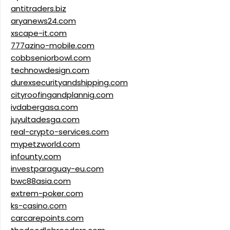
antitraders.biz
aryanews24.com
xscape-it.com
777azino-mobile.com
cobbseniorbowl.com
technowdesign.com
durexsecurityandshipping.com
cityroofingandplannig.com
ivdabergasa.com
juyultadesga.com
real-crypto-services.com
mypetzworld.com
infounty.com
investparaguay-eu.com
bwc88asia.com
extrem-poker.com
ks-casino.com
carcarepoints.com