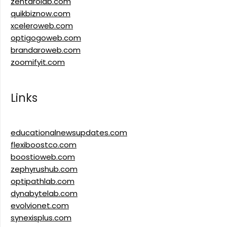
zentarolab.com
quikbiznow.com
xceleroweb.com
optigogoweb.com
brandaroweb.com
zoomifyit.com
Links
educationalnewsupdates.com
flexiboostco.com
boostioweb.com
zephyrushub.com
optipathlab.com
dynabytelab.com
evolvionet.com
synexisplus.com