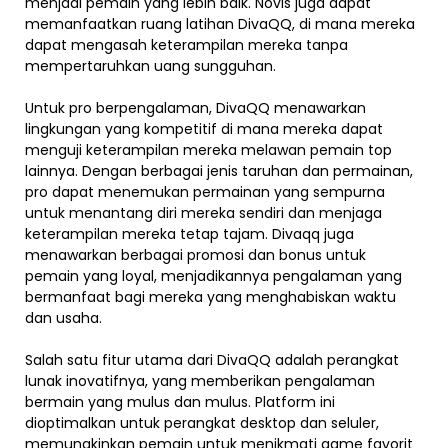
menjadi pemain yang lebih baik. Novis juga dapat
memanfaatkan ruang latihan DivaQQ, di mana mereka
dapat mengasah keterampilan mereka tanpa
mempertaruhkan uang sungguhan.
Untuk pro berpengalaman, DivaQQ menawarkan
lingkungan yang kompetitif di mana mereka dapat
menguji keterampilan mereka melawan pemain top
lainnya. Dengan berbagai jenis taruhan dan permainan,
pro dapat menemukan permainan yang sempurna
untuk menantang diri mereka sendiri dan menjaga
keterampilan mereka tetap tajam. Divaqq juga
menawarkan berbagai promosi dan bonus untuk
pemain yang loyal, menjadikannya pengalaman yang
bermanfaat bagi mereka yang menghabiskan waktu
dan usaha.
Salah satu fitur utama dari DivaQQ adalah perangkat
lunak inovatifnya, yang memberikan pengalaman
bermain yang mulus dan mulus. Platform ini
dioptimalkan untuk perangkat desktop dan seluler,
memungkinkan pemain untuk menikmati game favorit