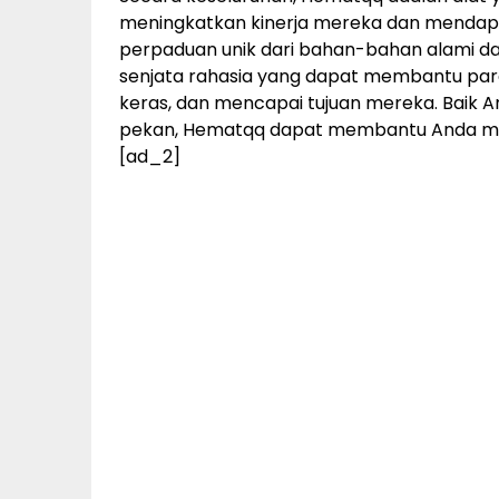
meningkatkan kinerja mereka dan mendapa
perpaduan unik dari bahan-bahan alami da
senjata rahasia yang dapat membantu para a
keras, dan mencapai tujuan mereka. Baik An
pekan, Hematqq dapat membantu Anda me
[ad_2]