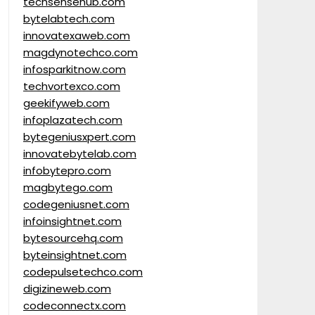
techsensehub.com
bytelabtech.com
innovatexaweb.com
magdynotechco.com
infosparkitnow.com
techvortexco.com
geekifyweb.com
infoplazatech.com
bytegeniusxpert.com
innovatebytelab.com
infobytepro.com
magbytego.com
codegeniusnet.com
infoinsightnet.com
bytesourcehq.com
byteinsightnet.com
codepulsetechco.com
digizineweb.com
codeconnectx.com