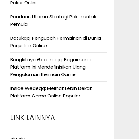
Poker Online
Panduan Utama Strategi Poker untuk
Pemula
Datukqq: Pengubah Permainan di Dunia
Perjudian Online
Bangkitnya Gocengqq: Bagaimana
Platform Ini Mendefinisikan Ulang
Pengalaman Bermain Game
Inside Wedeqq: Melihat Lebih Dekat
Platform Game Online Populer
LINK LAINNYA
qiu qiu