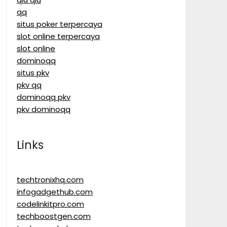
qq
situs poker terpercaya
slot online terpercaya
slot online
dominoqq
situs pkv
pkv qq
dominoqq pkv
pkv dominoqq
Links
techtronixhq.com
infogadgethub.com
codelinkitpro.com
techboostgen.com