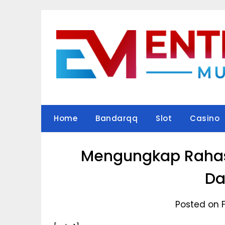
Skip
to
content
Home
Bandarqq
Slot
Casino
Mengungkap Rahasi
Da
Posted on 