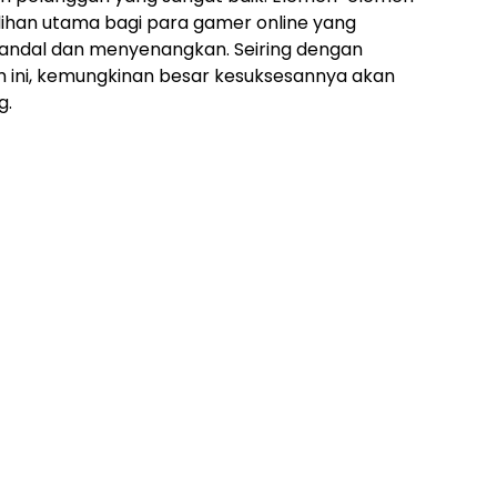
lihan utama bagi para gamer online yang
ndal dan menyenangkan. Seiring dengan
ini, kemungkinan besar kesuksesannya akan
g.