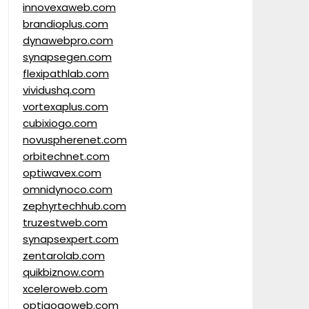
innovexaweb.com
brandioplus.com
dynawebpro.com
synapsegen.com
flexipathlab.com
vividushq.com
vortexaplus.com
cubixiogo.com
novuspherenet.com
orbitechnet.com
optiwavex.com
omnidynoco.com
zephyrtechhub.com
truzestweb.com
synapsexpert.com
zentarolab.com
quikbiznow.com
xceleroweb.com
optigogoweb.com