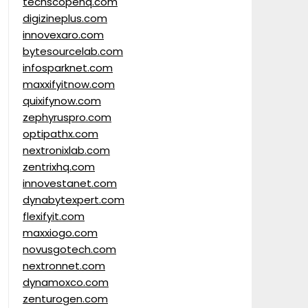
techscopehq.com
digizineplus.com
innovexaro.com
bytesourcelab.com
infosparknet.com
maxxifyitnow.com
quixifynow.com
zephyruspro.com
optipathx.com
nextronixlab.com
zentrixhq.com
innovestanet.com
dynabytexpert.com
flexifyit.com
maxxiogo.com
novusgotech.com
nextronnet.com
dynamoxco.com
zenturogen.com