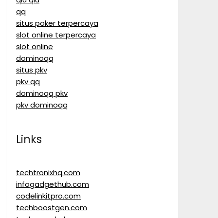
qq
situs poker terpercaya
slot online terpercaya
slot online
dominoqq
situs pkv
pkv qq
dominoqq pkv
pkv dominoqq
Links
techtronixhq.com
infogadgethub.com
codelinkitpro.com
techboostgen.com