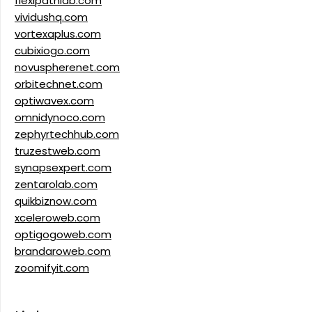
flexipathlab.com
vividushq.com
vortexaplus.com
cubixiogo.com
novuspherenet.com
orbitechnet.com
optiwavex.com
omnidynoco.com
zephyrtechhub.com
truzestweb.com
synapsexpert.com
zentarolab.com
quikbiznow.com
xceleroweb.com
optigogoweb.com
brandaroweb.com
zoomifyit.com