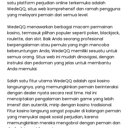
satu platform perjudian online terkemuka adalah
WedeQQ, situs web komprehensif dan ramah pengguna
yang melayani pemain dari semua level.
WedeQQ menawarkan berbagai macam permainan
kasino, termasuk pilihan populer seperti poker, blackjack,
roulette, dan slot. Baik Anda seorang profesional
berpengalaman atau pemula yang ingin mencoba
keberuntungan Anda, WedeQQ memiliki sesuatu untuk
semua orang. Situs web ini mudah dinavigasi, dengan
instruksi dan pedoman yang jelas untuk membantu
Anda memulai.
Salah satu fitur utama WedeQQ adalah opsi kasino
langsungnya, yang memungkinkan pemain berinteraksi
dengan dealer nyata secara real time. Hal ini
menciptakan pengalaman bermain game yang lebih
imersif dan autentik, mirip dengan kasino tradisional.
Fitur kasino langsung sangat populer di kalangan pemain
yang menyukai aspek sosial perjudian, karena
memungkinkan mereka mengobrol dengan pemain dan