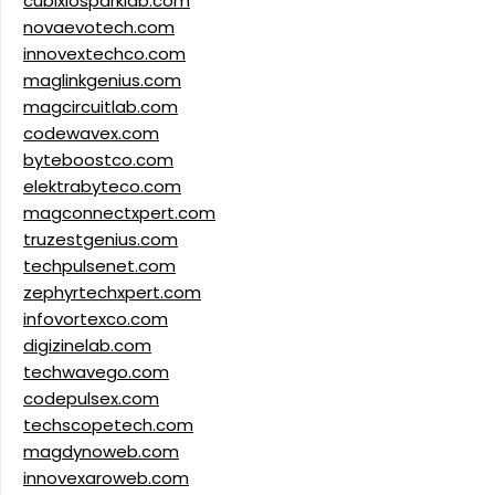
cubixiosparklab.com
novaevotech.com
innovextechco.com
maglinkgenius.com
magcircuitlab.com
codewavex.com
byteboostco.com
elektrabyteco.com
magconnectxpert.com
truzestgenius.com
techpulsenet.com
zephyrtechxpert.com
infovortexco.com
digizinelab.com
techwavego.com
codepulsex.com
techscopetech.com
magdynoweb.com
innovexaroweb.com