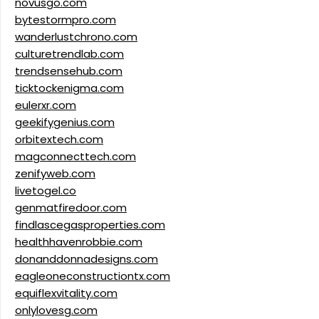
novusgo.com
bytestormpro.com
wanderlustchrono.com
culturetrendlab.com
trendsensehub.com
ticktockenigma.com
eulerxr.com
geekifygenius.com
orbitextech.com
magconnecttech.com
zenifyweb.com
livetogel.co
genmatfiredoor.com
findlascegasproperties.com
healthhavenrobbie.com
donanddonnadesigns.com
eagleoneconstructiontx.com
equiflexvitality.com
onlylovesg.com