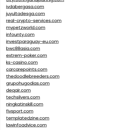
ivdabergasa.com
juyultadesga.com
real-crypto-services.com
mypetzworld.com
infounty.com
investparaguay-eu.com
bwc88asia.com
extrem-poker.com
ks-casino.com
carcarepoints.com
thedoodlebreeders.com
grupohugodias.com
deqair.com
techsilvers.com
ningkatinskill.com
fivsport.com
templatedzine.com
lawinfoadvice.com