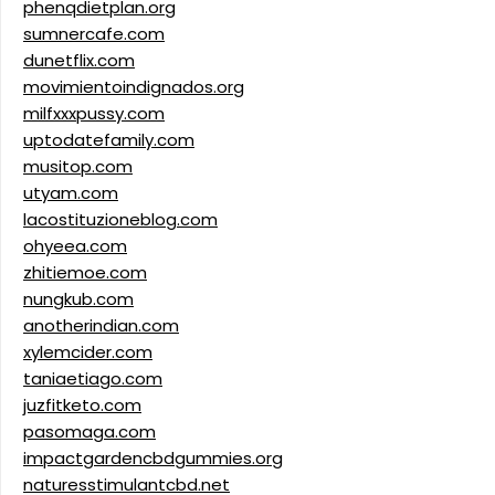
phenqdietplan.org
sumnercafe.com
dunetflix.com
movimientoindignados.org
milfxxxpussy.com
uptodatefamily.com
musitop.com
utyam.com
lacostituzioneblog.com
ohyeea.com
zhitiemoe.com
nungkub.com
anotherindian.com
xylemcider.com
taniaetiago.com
juzfitketo.com
pasomaga.com
impactgardencbdgummies.org
naturesstimulantcbd.net