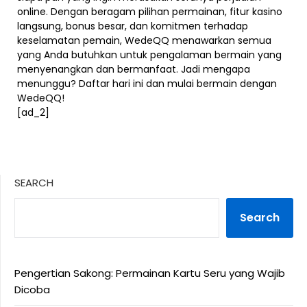
online. Dengan beragam pilihan permainan, fitur kasino
langsung, bonus besar, dan komitmen terhadap
keselamatan pemain, WedeQQ menawarkan semua
yang Anda butuhkan untuk pengalaman bermain yang
menyenangkan dan bermanfaat. Jadi mengapa
menunggu? Daftar hari ini dan mulai bermain dengan
WedeQQ!
[ad_2]
SEARCH
Search
Pengertian Sakong: Permainan Kartu Seru yang Wajib
Dicoba