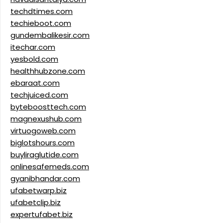
techdtimes.com
techieboot.com
gundembalikesir.com
itechar.com
yesbold.com
healthhubzone.com
ebaraat.com
techjuiced.com
byteboosttech.com
magnexushub.com
virtuogoweb.com
biglotshours.com
buyliraglutide.com
onlinesafemeds.com
gyanibhandar.com
ufabetwarp.biz
ufabetclip.biz
expertufabet.biz