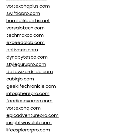
vortexohqplus.com
swiftiopro.com
hamilelikbelirtisi.net
versalotech.com
techmaxco.com
exceedolab.com
activaxio.com
dynabytesco.com
stylegurupro.com
datawizardslab.com
cubiqio.com
geeklifechronicle.com
infospherepro.com
foodiesavorpro.com
vortexohq.com
epicadventurepro.com
insightwavelab.com
lifeexplorerpro.com