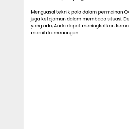
Menguasai teknik pola dalam permainan 
juga ketajaman dalam membaca situasi. De
yang ada, Anda dapat meningkatkan kema
meraih kemenangan.