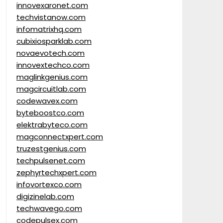
innovexaronet.com
techvistanow.com
infomatrixhq.com
cubixiosparklab.com
novaevotech.com
innovextechco.com
maglinkgenius.com
magcircuitlab.com
codewavex.com
byteboostco.com
elektrabyteco.com
magconnectxpert.com
truzestgenius.com
techpulsenet.com
zephyrtechxpert.com
infovortexco.com
digizinelab.com
techwavego.com
codepulsex.com