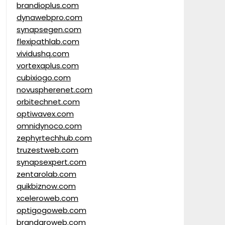
brandioplus.com
dynawebpro.com
synapsegen.com
flexipathlab.com
vividushq.com
vortexaplus.com
cubixiogo.com
novuspherenet.com
orbitechnet.com
optiwavex.com
omnidynoco.com
zephyrtechhub.com
truzestweb.com
synapsexpert.com
zentarolab.com
quikbiznow.com
xceleroweb.com
optigogoweb.com
brandaroweb.com