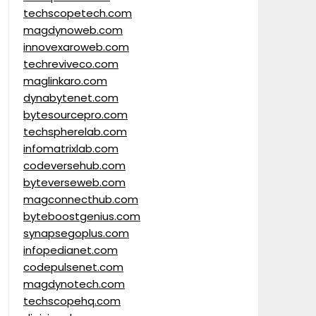
techscopetech.com
magdynoweb.com
innovexaroweb.com
techreviveco.com
maglinkaro.com
dynabytenet.com
bytesourcepro.com
techspherelab.com
infomatrixlab.com
codeversehub.com
byteverseweb.com
magconnecthub.com
byteboostgenius.com
synapsegoplus.com
infopedianet.com
codepulsenet.com
magdynotech.com
techscopehq.com