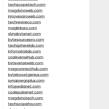
techscopetech.com
magdynoweb.com
innovexaroweb.com
techreviveco.com
maglinkaro.com
dynabytenet.com
bytesourcepro.com
techspherelab.com
infomatrixlab.com
codeversehub.com
byteverseweb.com
magconnecthub.com
byteboostgenius.com
synapsegoplus.com
infopedianet.com
codepulsenet.com
magdynotech.com
techscopehq.com