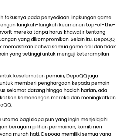
lah fokusnya pada penyediaan lingkungan game
 Dengan langkah-langkah keamanan top-of-the-
avorit mereka tanpa harus khawatir tentang
euangan yang dikompromikan. Selain itu, DepoQQ
 memastikan bahwa semua game adil dan tidak
n yang setinggi untuk menguji keterampilan
untuk keselamatan pemain, DepoQQ juga
 untuk memberi penghargaan kepada pemain
nus selamat datang hingga hadiah harian, ada
ngkatkan kemenangan mereka dan meningkatkan
poQQ.
 utama bagi siapa pun yang ingin menjelajahi
ngan beragam pilihan permainan, komitmen
yang murah hati, Depoqq memiliki semua yang