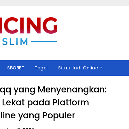
SBOBET
Togel
Situs Judi Online
qq yang Menyenangkan:
Lekat pada Platform
ine yang Populer