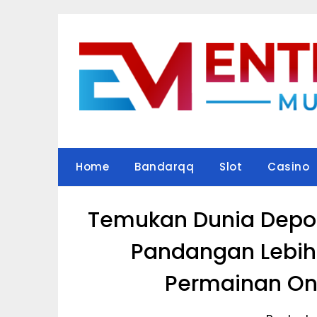
Skip
to
content
Home
Bandarqq
Slot
Casino
Temukan Dunia Depo
Pandangan Lebih 
Permainan Onl