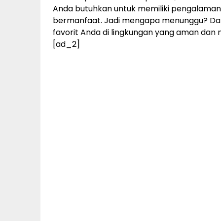
Anda butuhkan untuk memiliki pengalam
bermanfaat. Jadi mengapa menunggu? Daft
favorit Anda di lingkungan yang aman da
[ad_2]