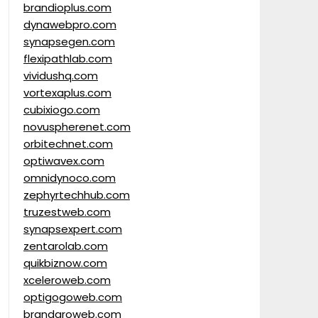
brandioplus.com
dynawebpro.com
synapsegen.com
flexipathlab.com
vividushq.com
vortexaplus.com
cubixiogo.com
novuspherenet.com
orbitechnet.com
optiwavex.com
omnidynoco.com
zephyrtechhub.com
truzestweb.com
synapsexpert.com
zentarolab.com
quikbiznow.com
xceleroweb.com
optigogoweb.com
brandaroweb.com