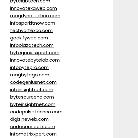
bytelabtech.com
innovatexaweb.com
magdynotechco.com
infosparkitnow.com
techvortexco.com
geekifyweb.com
infoplazatech.com
bytegeniusxpert.com
innovatebytelab.com
infobytepro.com
magbytego.com
codegeniusnet.com
infoinsightnet.com
bytesourcehq.com
byteinsightnet.com
codepulsetechco.com
digizineweb.com
codeconnectx.com
infomatrixxpert.com