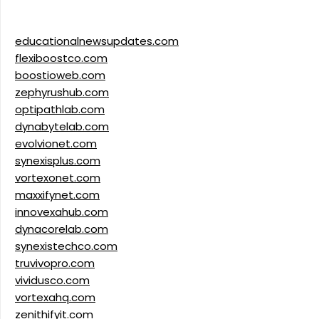
educationalnewsupdates.com
flexiboostco.com
boostioweb.com
zephyrushub.com
optipathlab.com
dynabytelab.com
evolvionet.com
synexisplus.com
vortexonet.com
maxxifynet.com
innovexahub.com
dynacorelab.com
synexistechco.com
truvivopro.com
vividusco.com
vortexahq.com
zenithifyit.com