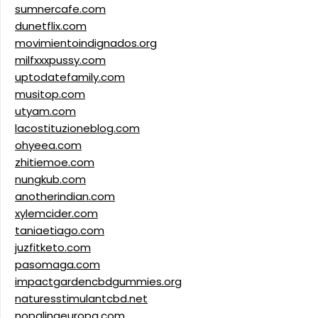
sumnercafe.com
dunetflix.com
movimientoindignados.org
milfxxxpussy.com
uptodatefamily.com
musitop.com
utyam.com
lacostituzioneblog.com
ohyeea.com
zhitiemoe.com
nungkub.com
anotherindian.com
xylemcider.com
taniaetiago.com
juzfitketo.com
pasomaga.com
impactgardencbdgummies.org
naturesstimulantcbd.net
nopalinaeuropa.com