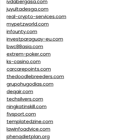
ivdabergasa.com
juyultadesga.com
real-crypto-services.com
mypetzworld.com
infounty.com
investparaguay-eu.com
bwc88asia.com
extrem-poker.com
ks-casino.com
carcarepoints.com
thedoodlebreeders.com
grupohugodias.com
deqair.com
techsilvers.com
ningkatinskill.com
fivsport.com
templatedzine.com
lawinfoadvice.com
phenqdietplan.org