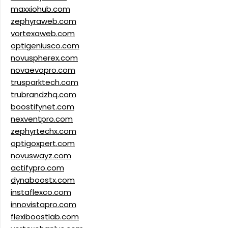
maxxiohub.com
zephyraweb.com
vortexaweb.com
optigeniusco.com
novuspherex.com
novaevopro.com
trusparktech.com
trubrandzhq.com
boostifynet.com
nexventpro.com
zephyrtechx.com
optigoxpert.com
novuswayz.com
actifypro.com
dynaboostx.com
instaflexco.com
innovistapro.com
flexiboostlab.com