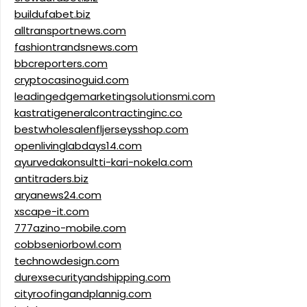
buildufabet.biz
alltransportnews.com
fashiontrandsnews.com
bbcreporters.com
cryptocasinoguid.com
leadingedgemarketingsolutionsmi.com
kastratigeneralcontractinginc.co
bestwholesalenfljerseysshop.com
openlivinglabdays14.com
ayurvedakonsultti-kari-nokela.com
antitraders.biz
aryanews24.com
xscape-it.com
777azino-mobile.com
cobbseniorbowl.com
technowdesign.com
durexsecurityandshipping.com
cityroofingandplannig.com