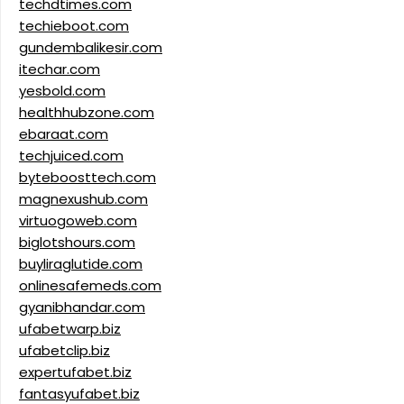
techdtimes.com
techieboot.com
gundembalikesir.com
itechar.com
yesbold.com
healthhubzone.com
ebaraat.com
techjuiced.com
byteboosttech.com
magnexushub.com
virtuogoweb.com
biglotshours.com
buyliraglutide.com
onlinesafemeds.com
gyanibhandar.com
ufabetwarp.biz
ufabetclip.biz
expertufabet.biz
fantasyufabet.biz