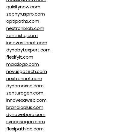
quixifynow.com
zephyruspro.com
optipathx.com
nextronixlab.com
zentrixhq.com
innovestanet.com
dynabytexpert.com
flexifyit.com
maxxiogo.com
novusgotech.com
nextronnet.com
dynamoxco.com
zenturogen.com
innovexaweb.com
brandioplus.com
dynawebpro.com
synapsegen.com
flexipathlab.com