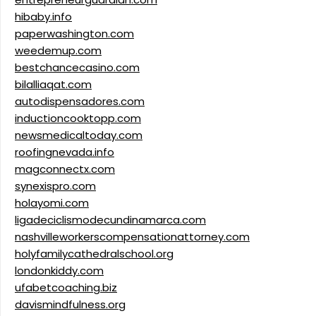
hibaby.info
paperwashington.com
weedemup.com
bestchancecasino.com
bilalliaqat.com
autodispensadores.com
inductioncooktopp.com
newsmedicaltoday.com
roofingnevada.info
magconnectx.com
synexispro.com
holayomi.com
ligadeciclismodecundinamarca.com
nashvilleworkerscompensationattorney.com
holyfamilycathedralschool.org
londonkiddy.com
ufabetcoaching.biz
davismindfulness.org