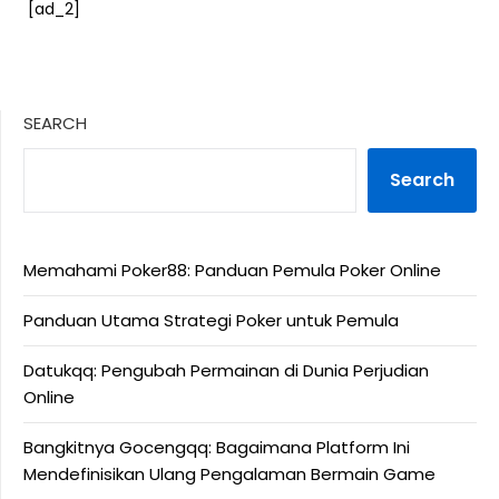
[ad_2]
SEARCH
Search
Memahami Poker88: Panduan Pemula Poker Online
Panduan Utama Strategi Poker untuk Pemula
Datukqq: Pengubah Permainan di Dunia Perjudian
Online
Bangkitnya Gocengqq: Bagaimana Platform Ini
Mendefinisikan Ulang Pengalaman Bermain Game