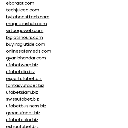
ebaraat.com
techjuiced.com
byteboosttech.com
magnexushub.com
virtuogoweb.com
biglotshours.com
buyliraglutide.com
onlinesafemeds.com
gyanibhandar.com
ufabetwarp.biz
ufabetclip.biz
expertufabet.biz
fantasyufabet.biz
ufabetsiam.biz
swissufabet.biz
ufabetbusiness.biz
greenufabet.biz
ufabetcolor.biz
extraufabet.biz