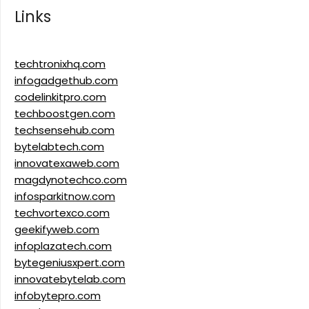
Links
techtronixhq.com
infogadgethub.com
codelinkitpro.com
techboostgen.com
techsensehub.com
bytelabtech.com
innovatexaweb.com
magdynotechco.com
infosparkitnow.com
techvortexco.com
geekifyweb.com
infoplazatech.com
bytegeniusxpert.com
innovatebytelab.com
infobytepro.com