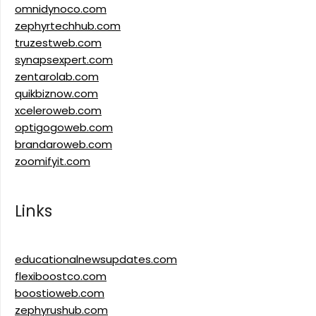
omnidynoco.com
zephyrtechhub.com
truzestweb.com
synapsexpert.com
zentarolab.com
quikbiznow.com
xceleroweb.com
optigogoweb.com
brandaroweb.com
zoomifyit.com
Links
educationalnewsupdates.com
flexiboostco.com
boostioweb.com
zephyrushub.com