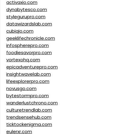
activaxio.com
dynabytesco.com
stylegurupro.com
datawizardslab.com
cubiqio.com
geeklifechronicle.com
infospherepro.com
foodiesavorpro.com
vortexohq.com
epicadventurepro.com
insightwavelab.com
lifeexplorerpro.com
novusgo.com
bytestormpro.com
wanderlustchrono.com
culturetrendlab.com
trendsensehub.com
ticktockenigma.com
eulerxr.com