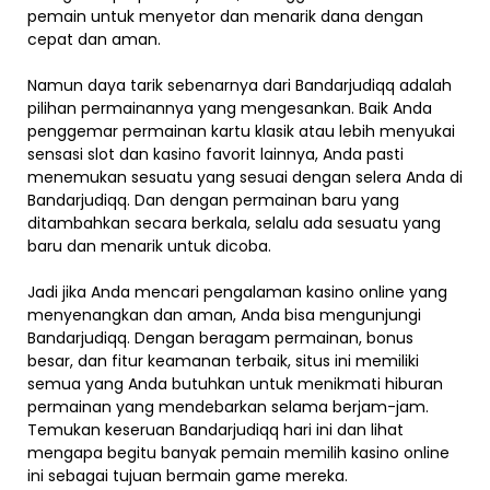
pemain untuk menyetor dan menarik dana dengan
cepat dan aman.
Namun daya tarik sebenarnya dari Bandarjudiqq adalah
pilihan permainannya yang mengesankan. Baik Anda
penggemar permainan kartu klasik atau lebih menyukai
sensasi slot dan kasino favorit lainnya, Anda pasti
menemukan sesuatu yang sesuai dengan selera Anda di
Bandarjudiqq. Dan dengan permainan baru yang
ditambahkan secara berkala, selalu ada sesuatu yang
baru dan menarik untuk dicoba.
Jadi jika Anda mencari pengalaman kasino online yang
menyenangkan dan aman, Anda bisa mengunjungi
Bandarjudiqq. Dengan beragam permainan, bonus
besar, dan fitur keamanan terbaik, situs ini memiliki
semua yang Anda butuhkan untuk menikmati hiburan
permainan yang mendebarkan selama berjam-jam.
Temukan keseruan Bandarjudiqq hari ini dan lihat
mengapa begitu banyak pemain memilih kasino online
ini sebagai tujuan bermain game mereka.