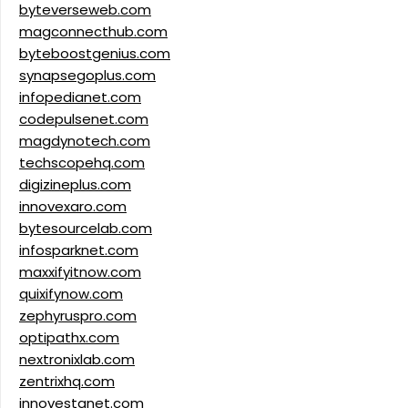
byteverseweb.com
magconnecthub.com
byteboostgenius.com
synapsegoplus.com
infopedianet.com
codepulsenet.com
magdynotech.com
techscopehq.com
digizineplus.com
innovexaro.com
bytesourcelab.com
infosparknet.com
maxxifyitnow.com
quixifynow.com
zephyruspro.com
optipathx.com
nextronixlab.com
zentrixhq.com
innovestanet.com