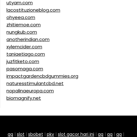
utyam.com
lacostituzioneblog.com
ohyeea.com
zhitiemoe.com
nungkub.com
anotherindian.com
xylemcider.com
taniaetiago.com
juzfitketo.com
pasomaga.com
impactgardencbdgummies.org
naturesstimulantcbd.net
nopalinaeuropa.com
biomagnify.net
qq
|
slot
|
sbobet
|
pkv
|
slot gacor hari ini
|
qq
|
qq
|
qq
|