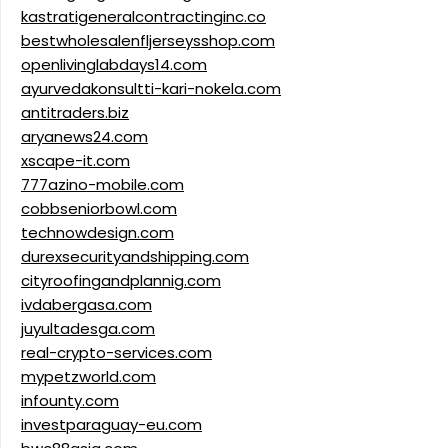
kastratigeneralcontractinginc.co
bestwholesalenfljerseysshop.com
openlivinglabdays14.com
ayurvedakonsultti-kari-nokela.com
antitraders.biz
aryanews24.com
xscape-it.com
777azino-mobile.com
cobbseniorbowl.com
technowdesign.com
durexsecurityandshipping.com
cityroofingandplannig.com
ivdabergasa.com
juyultadesga.com
real-crypto-services.com
mypetzworld.com
infounty.com
investparaguay-eu.com