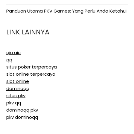
Panduan Utama PKV Games: Yang Perlu Anda Ketahui
LINK LAINNYA
qiu qiu
qq
situs poker terpercaya
slot online terpercaya
slot online
dominoqq
situs pkv
pkv qq
dominoqq pkv
pkv dominoqq