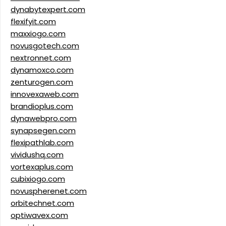
dynabytexpert.com
flexifyit.com
maxxiogo.com
novusgotech.com
nextronnet.com
dynamoxco.com
zenturogen.com
innovexaweb.com
brandioplus.com
dynawebpro.com
synapsegen.com
flexipathlab.com
vividushq.com
vortexaplus.com
cubixiogo.com
novuspherenet.com
orbitechnet.com
optiwavex.com