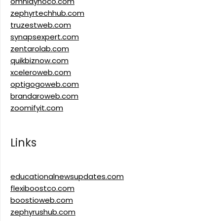
omnidynoco.com
zephyrtechhub.com
truzestweb.com
synapsexpert.com
zentarolab.com
quikbiznow.com
xceleroweb.com
optigogoweb.com
brandaroweb.com
zoomifyit.com
Links
educationalnewsupdates.com
flexiboostco.com
boostioweb.com
zephyrushub.com