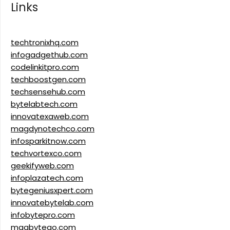
Links
techtronixhq.com
infogadgethub.com
codelinkitpro.com
techboostgen.com
techsensehub.com
bytelabtech.com
innovatexaweb.com
magdynotechco.com
infosparkitnow.com
techvortexco.com
geekifyweb.com
infoplazatech.com
bytegeniusxpert.com
innovatebytelab.com
infobytepro.com
magbytego.com