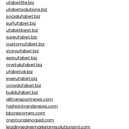
ufabetlife.biz
ufabetsolutions.biz
socialufabet.biz
surfufabet.biz
ufabetbest.biz
sureufabet.biz
customufabet.biz
storyufabet.biz
epicufabet.biz
crystalufabet.biz
ufabetok.biz
everufabet.biz
crowdufabet.biz
buildufabet.biz
alltransportnews.com
fashiontrandsnews.com
bbcreporters.com
cryptocasinoguid.com
leadingedgemarketingsolutionsmi.com