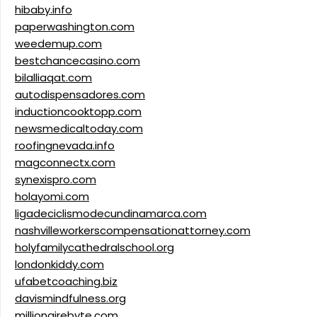
hibaby.info
paperwashington.com
weedemup.com
bestchancecasino.com
bilalliaqat.com
autodispensadores.com
inductioncooktopp.com
newsmedicaltoday.com
roofingnevada.info
magconnectx.com
synexispro.com
holayomi.com
ligadeciclismodecundinamarca.com
nashvilleworkerscompensationattorney.com
holyfamilycathedralschool.org
londonkiddy.com
ufabetcoaching.biz
davismindfulness.org
millionairebyte.com