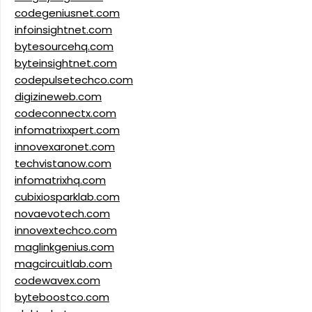
codegeniusnet.com
infoinsightnet.com
bytesourcehq.com
byteinsightnet.com
codepulsetechco.com
digizineweb.com
codeconnectx.com
infomatrixxpert.com
innovexaronet.com
techvistanow.com
infomatrixhq.com
cubixiosparklab.com
novaevotech.com
innovextechco.com
maglinkgenius.com
magcircuitlab.com
codewavex.com
byteboostco.com