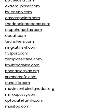
bwc88asia.com
extrem-poker.com
ks-casino.com
carcarepoints.com
thedoodlebreeders.com
grupohugodias.com
deqair.com
techsilvers.com
ningkatinskill.com
fivsport.com
templatedzine.com
lawinfoadvice.com
phenqdietplan.org
sumnercafe.com
dunetflix.com
movimientoindignados.org
milfxxxpussy.com
uptodatefamily.com
musitop.com