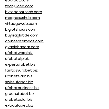
ebaraat.com
techjuiced.com
byteboosttech.com
magnexushub.com
virtuogoweb.com
biglotshours.com
buyliraglutide.com
onlinesafemeds.com
gyanibhandar.com
ufabetwarp.biz
ufabetclip.biz
expertufabet.biz
fantasyufabet.biz
ufabetsiam.biz
swissufabet.biz
ufabetbusiness.biz
greenufabet.biz
ufabetcolor.biz
extraufabet.biz