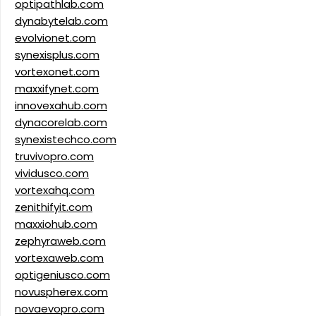
optipathlab.com
dynabytelab.com
evolvionet.com
synexisplus.com
vortexonet.com
maxxifynet.com
innovexahub.com
dynacorelab.com
synexistechco.com
truvivopro.com
vividusco.com
vortexahq.com
zenithifyit.com
maxxiohub.com
zephyraweb.com
vortexaweb.com
optigeniusco.com
novuspherex.com
novaevopro.com