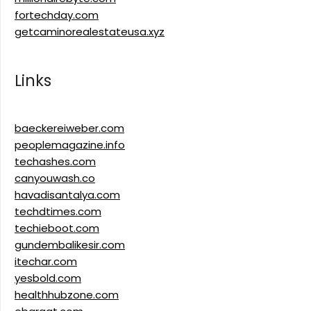
fortechday.com
getcaminorealestateusa.xyz
Links
baeckereiweber.com
peoplemagazine.info
techashes.com
canyouwash.co
havadisantalya.com
techdtimes.com
techieboot.com
gundembalikesir.com
itechar.com
yesbold.com
healthhubzone.com