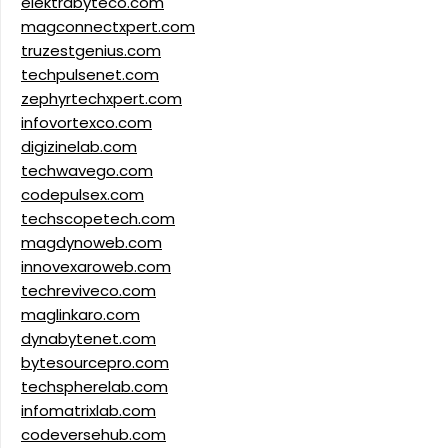
elektrabyteco.com
magconnectxpert.com
truzestgenius.com
techpulsenet.com
zephyrtechxpert.com
infovortexco.com
digizinelab.com
techwavego.com
codepulsex.com
techscopetech.com
magdynoweb.com
innovexaroweb.com
techreviveco.com
maglinkaro.com
dynabytenet.com
bytesourcepro.com
techspherelab.com
infomatrixlab.com
codeversehub.com