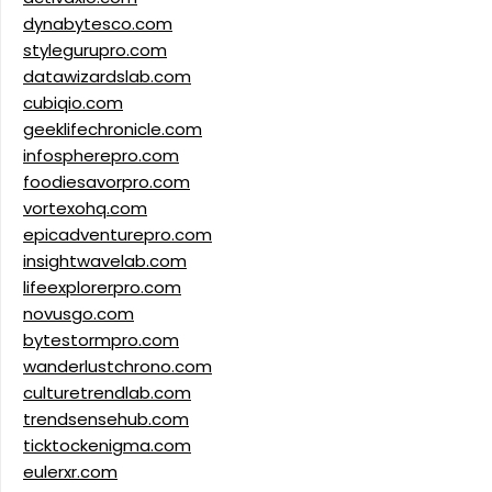
dynabytesco.com
stylegurupro.com
datawizardslab.com
cubiqio.com
geeklifechronicle.com
infospherepro.com
foodiesavorpro.com
vortexohq.com
epicadventurepro.com
insightwavelab.com
lifeexplorerpro.com
novusgo.com
bytestormpro.com
wanderlustchrono.com
culturetrendlab.com
trendsensehub.com
ticktockenigma.com
eulerxr.com