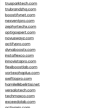
trusparktech.com
trubrandzhq.com
boostifynet.com
nexventpro.com
zephyrtechx.com
optigoxpert.com
novuswayz.com
actifypro.com
dynaboostx.com
instaflexco.com
innovistapro.com
flexiboostlab.com
vortexohqplus.com
swiftiopro.com
hamilelikbelirtisi.net
versalotech.com
techmaxco.com
exceedolab.com
activaxio.com